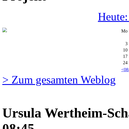
Heute:
Mo
3
10
17
24
<08
> Zum gesamten Weblog
Ursula Wertheim-Schä
08:45