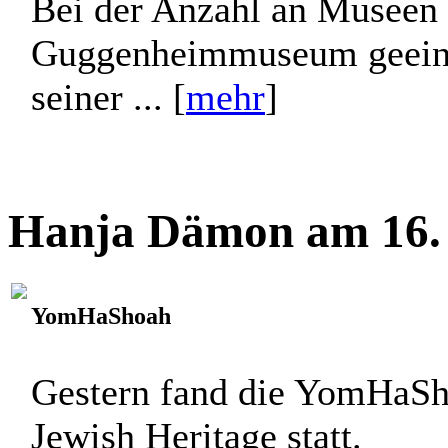
Bei der Anzahl an Museen h
Guggenheimmuseum geeini
seiner ... [
mehr
]
Hanja Dämon am 16. 
YomHaShoah
Gestern fand die YomHaS
Jewish Heritage statt.