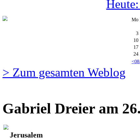
Heute:
Mo
3
10
17
24
<08
> Zum gesamten Weblog