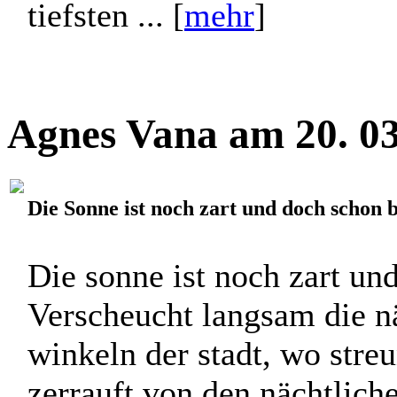
sechs, weil ich noch dusc
½ 8 – oder so – weggefahre
Wüste, zur Massada Festung
tiefsten ... [
mehr
]
Agnes Vana am 20. 03
Die Sonne ist noch zart und doch schon 
Die sonne ist noch zart un