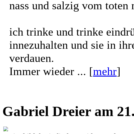
ein langer tag liegt hinter 
heiß und staubig bin ich v
nass und salzig vom toten 
ich trinke und trinke eindr
innezuhalten und sie in ihr
verdauen.
Immer wieder ... [
mehr
]