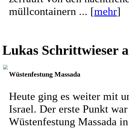
Verscheucht langsam die nä
winkeln der stadt, wo stre
zerrauft von den nächtlich
müllcontainern ... [
mehr
]
Lukas Schrittwieser 
Wüstenfestung Massada