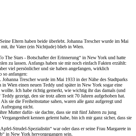
. Seine Eltern haben beide überlebt. Johanna Trescher wurde im Mai
it, ihr Vater (ein Nichtjude) blieb in Wien.
 To The Stars - Botschafter der Erinnerung“ in New York und hatte
len zu lassen. Anfangs haben sie mir noch einfach Fakten erzählt:
ber viel persönlicher und sie haben angefangen, wirklich
so so anfangen:
n. Johanna Trescher wurde im Mai 1933 in der Nähe des Stadtparks
och in Wien einen neuen Teddy und später in New York sogar eine
wollte. Ich habe richtig gemerkt, wie wichtig ihr das damals (und
n“ Teddy gezeigt, den sie trotz allem seit 70 Jahren aufgehoben hat.
ls sie die Freiheitsstatue sahen, waren alle ganz aufgeregt und
e Aufregung nicht.
ihre Mutter dafür- sie dachte, dass sie mit fünf Jahren zu jung
 Vergangenheit kennen gelernt habe, bin ich mir ganz sicher, dass sie
pfel-Strudel-Spezialistin“ war oder dass er seine Frau Margarete in
ub“ in New York hervorgegangen sein.