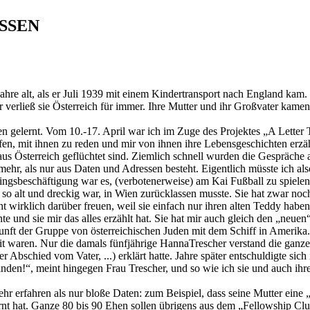
SSEN
hre alt, als er Juli 1939 mit einem Kindertransport nach England kam
verließ sie Österreich für immer. Ihre Mutter und ihr Großvater kamen m
en gelernt. Vom 10.-17. April war ich im Zuge des Projektes „A Letter
fen, mit ihnen zu reden und mir von ihnen ihre Lebensgeschichten erzäh
us Österreich geflüchtet sind. Ziemlich schnell wurden die Gespräche a
ehr, als nur aus Daten und Adressen besteht. Eigentlich müsste ich al
ingsbeschäftigung war es, (verbotenerweise) am Kai Fußball zu spiele
er so alt und dreckig war, in Wien zurücklassen musste. Sie hat zwar n
 wirklich darüber freuen, weil sie einfach nur ihren alten Teddy haben 
nnte und sie mir das alles erzählt hat. Sie hat mir auch gleich den „neue
nft der Gruppe von österreichischen Juden mit dem Schiff in Amerika. A
heit waren. Nur die damals fünfjährige HannaTrescher verstand die ganz
 Abschied vom Vater, ...) erklärt hatte. Jahre später entschuldigte sich 
anden!“, meint hingegen Frau Trescher, und so wie ich sie und auch ihre
erfahren als nur bloße Daten: zum Beispiel, dass seine Mutter eine „A
nt hat. Ganze 80 bis 90 Ehen sollen übrigens aus dem „Fellowship Cl