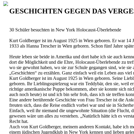
GESCHICHTEN GEGEN DAS VERGE
30 Schüler besuchten in New York Holocaust-Überlebende
Kurt Goldberger ist im August 1925 in Wien geboren. Er war 14 Ja
1933 als Hanna Trescher in Wien geboren. Schon fünf Jahre später 
Heute leben sie beide in Amerika und dort habe ich sie auch kenn
dort die Möglichkeit und die Ehre, Holocaust-Überlebende zu tref
wo sie gewohnt haben, wo sie zur Schule gegangen sind, wie sie a
„Geschichten“ zu erzählen. Ganz einfach weil ein Leben aus viel m
Kurt Goldberger ist im August 1925 in Wien geboren. Seine Liebl
geboren. Ihr Lieblingsspielzeug war ein Teddybär, den sie, weil 
richtige amerikanische Puppe bekommen, aber sie konnte sich nicht
auch noch heute) ist und ich bin sehr froh, dass ich sie treffen ko
Eine andere berührende Geschichte von Frau Trescher ist die Anku
freuten sich, dass die Reise endlich vorbei war und sie in Sicher
Einfach, weil ihr niemand die ungewohnte Situation (die Flucht, der
gewesen wäre um alles zu verstehen. „Natürlich hätte ich es verst
Recht hat.
Auch von Kurt Goldberger, meinem anderen Kontakt, habe ich mehr 
einem jüdischen Jugendklub in New York kennen und lieben geler