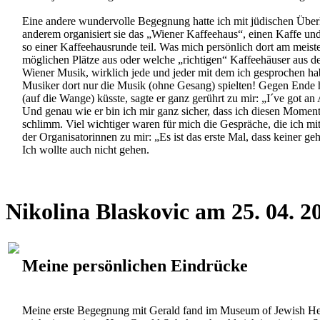
Eine andere wundervolle Begegnung hatte ich mit jüdischen Überl
anderem organisiert sie das „Wiener Kaffeehaus“, einen Kaffe 
so einer Kaffeehausrunde teil. Was mich persönlich dort am meisten
möglichen Plätze aus oder welche „richtigen“ Kaffeehäuser aus der 
Wiener Musik, wirklich jede und jeder mit dem ich gesprochen ha
Musiker dort nur die Musik (ohne Gesang) spielten! Gegen Ende h
(auf die Wange) küsste, sagte er ganz gerührt zu mir: „I´ve got an 
Und genau wie er bin ich mir ganz sicher, dass ich diesen Moment
schlimm. Viel wichtiger waren für mich die Gespräche, die ich mi
der Organisatorinnen zu mir: „Es ist das erste Mal, dass keiner geh
Ich wollte auch nicht gehen.
Nikolina Blaskovic am 25. 04. 
Meine persönlichen Eindrücke
Meine erste Begegnung mit Gerald fand im Museum of Jewish Herit
mich ein gewisser Herr Gerald Subak suche. Als ich im riesigen Saa