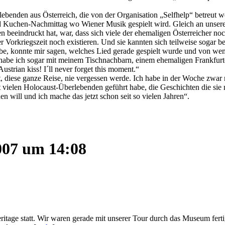
ebenden aus Österreich, die von der Organisation „Selfhelp“ betreut w
und Kuchen-Nachmittag wo Wiener Musik gespielt wird. Gleich an unse
 beeindruckt hat, war, dass sich viele der ehemaligen Österreicher noch 
Vorkriegszeit noch existieren. Und sie kannten sich teilweise sogar bes
be, konnte mir sagen, welches Lied gerade gespielt wurde und von wem 
abe ich sogar mit meinem Tischnachbarn, einem ehemaligen Frankfurter
Austrian kiss! I´ll never forget this moment.“
, diese ganze Reise, nie vergessen werde. Ich habe in der Woche zwar 
t vielen Holocaust-Überlebenden geführt habe, die Geschichten die si
en will und ich mache das jetzt schon seit so vielen Jahren“.
2007 um 14:08
age statt. Wir waren gerade mit unserer Tour durch das Museum fertig,
l war, ... [
mehr
]