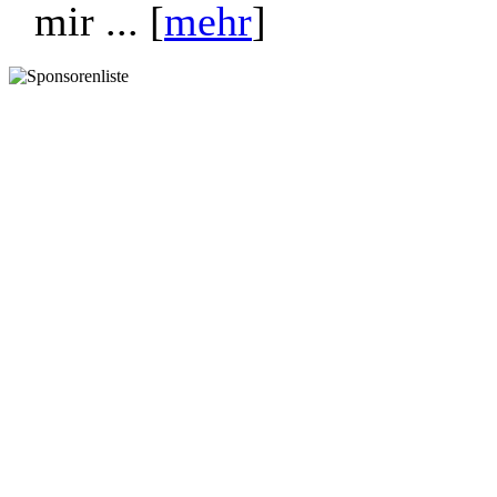
Ich habe im museum fast a
dinge haben mich unheimlic
uniformen, die bilder...
mir ... [
mehr
]