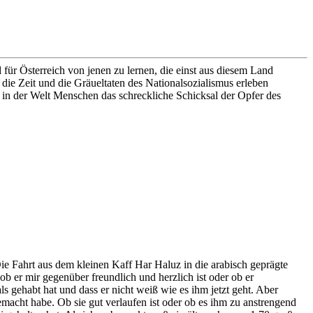
für Österreich von jenen zu lernen, die einst aus diesem Land
die Zeit und die Gräueltaten des Nationalsozialismus erleben
o in der Welt Menschen das schreckliche Schicksal der Opfer des
ie Fahrt aus dem kleinen Kaff Har Haluz in die arabisch geprägte
ob er mir gegenüber freundlich und herzlich ist oder ob er
s gehabt hat und dass er nicht weiß wie es ihm jetzt geht. Aber
macht habe. Ob sie gut verlaufen ist oder ob es ihm zu anstrengend
 gehalten hat. Als ich es bemerkte saß ein älterer herr ca.1.70 groß