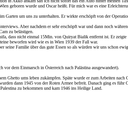
ien geboren wurde und Oscar heißt. Für mich war es eine Erleichterung 
im Garten um uns zu unterhalten. Er wirkte erschöpft von der Operatio
s Interviews. Aber nachdem er sehr erschöpft war und dann noch währen
Cam zu belästigen.
, dass nicht einmal 15Min. von Quiryat Bialik entfernt ist. Er zeigte m
t Steine beworfen wird wie es in Wien 1939 der Fall war.
ber seine Familie über das gute Essen so als würden wir uns schon ewi
och vor dem Einmarsch in Österreich nach Palästina ausgewandert).
inem Ghetto ums leben zukämpfen. Späte wurde er zum Arbeiten nach C
 wurden dann 1945 von der Roten Armee befreit. Danach ging es führ Os
ch Palestina zu bekommen und kam 1946 ins Heilige Land.