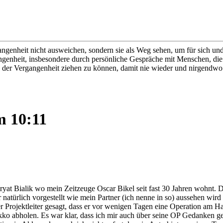
genheit nicht ausweichen, sondern sie als Weg sehen, um für sich und 
ngenheit, insbesondere durch persönliche Gespräche mit Menschen, die 
aus der Vergangenheit ziehen zu können, damit nie wieder und nirgendw
m 10:11
yat Bialik wo mein Zeitzeuge Oscar Bikel seit fast 30 Jahren wohnt. D
natürlich vorgestellt wie mein Partner (ich nenne in so) aussehen wird 
r Projektleiter gesagt, dass er vor wenigen Tagen eine Operation am Hal
ko abholen. Es war klar, dass ich mir auch über seine OP Gedanken ge
ation in Akko ankam sah ich nicht sofort das ein Auto hinter meinen Taxi