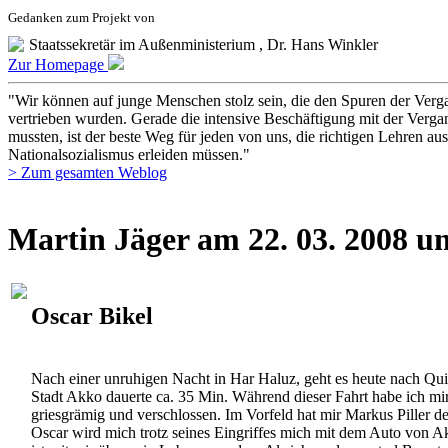
Staatssekretär im Außenministerium , Dr. Hans Winkler
Zur Homepage
"Wir können auf junge Menschen stolz sein, die den Spuren der Vergan
vertrieben wurden. Gerade die intensive Beschäftigung mit der Verga
mussten, ist der beste Weg für jeden von uns, die richtigen Lehren 
Nationalsozialismus erleiden müssen."
> Zum gesamten Weblog
Martin Jäger am 22. 03. 2008 u
Oscar Bikel
Nach einer unruhigen Nacht in Har Haluz, geht es heute nach Quir
Stadt Akko dauerte ca. 35 Min. Während dieser Fahrt habe ich mir 
griesgrämig und verschlossen. Im Vorfeld hat mir Markus Piller de
Oscar wird mich trotz seines Eingriffes mich mit dem Auto von Ak
ist mit wir über sein Leben zu reden. Als ich an der central Bus st