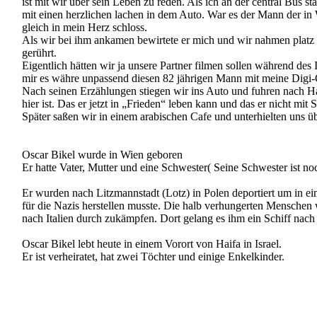
mit einen herzlichen lachen in dem Auto. War es der Mann der in W
gleich in mein Herz schloss.
Als wir bei ihm ankamen bewirtete er mich und wir nahmen platz 
gerührt.
Eigentlich hätten wir ja unsere Partner filmen sollen während de
mir es währe unpassend diesen 82 jährigen Mann mit meine Digi-
Nach seinen Erzählungen stiegen wir ins Auto und fuhren nach Haifa
hier ist. Das er jetzt in „Frieden“ leben kann und das er nicht mi
Später saßen wir in einem arabischen Cafe und unterhielten uns ü
Oscar Bikel wurde in Wien geboren
Er hatte Vater, Mutter und eine Schwester( Seine Schwester ist n
Er wurden nach Litzmannstadt (Lotz) in Polen deportiert um in e
für die Nazis herstellen musste. Die halb verhungerten Menschen
nach Italien durch zukämpfen. Dort gelang es ihm ein Schiff na
Oscar Bikel lebt heute in einem Vorort von Haifa in Israel.
Er ist verheiratet, hat zwei Töchter und einige Enkelkinder.