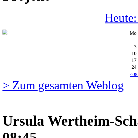
Heute:
Mo
3
10
17
24
<08
> Zum gesamten Weblog
Ursula Wertheim-Schä
08:45