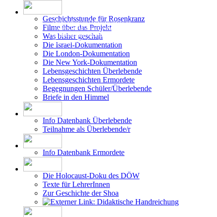
Geschichtsstunde für Rosenkranz
Filme über das Projekt
Die Erstellung der Datenbank beruht auf
Was bisher geschah
den vom DÖW - Dokumentationsarchiv des
Österreichischen Widerstandes - zur Ver-
Die Israel-Dokumentation
fügung gestellten Forschungsergebnissen.
Die London-Dokumentation
Die New York-Dokumentation
Lebensgeschichten Überlebende
Lebensgeschichten Ermordete
Begegnungen Schüler/Überlebende
Briefe in den Himmel
Info Datenbank Überlebende
Teilnahme als Überlebende/r
Info Datenbank Ermordete
Die Holocaust-Doku des DÖW
Texte für LehrerInnen
Zur Geschichte der Shoa
Didaktische Handreichung