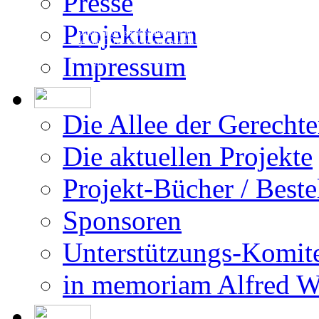
Presse
Projektteam
Die Erstellung der Datenbank beruht auf
den vom DÖW - Dokumentationsarchiv des
Österreichischen Widerstandes - zur Ver-
Impressum
fügung gestellten Forschungsergebnissen.
Die Allee der Gerecht
Die aktuellen Projekte
Projekt-Bücher / Beste
Sponsoren
Unterstützungs-Komit
in memoriam Alfred 