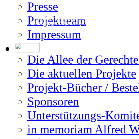
Presse
Die Erstellung der Datenbank beruht auf
Projektteam
den vom DÖW - Dokumentationsarchiv des
Österreichischen Widerstandes - zur Ver-
fügung gestellten Forschungsergebnissen.
Impressum
Die Allee der Gerecht
Die aktuellen Projekte
Projekt-Bücher / Beste
Sponsoren
Unterstützungs-Komit
in memoriam Alfred 