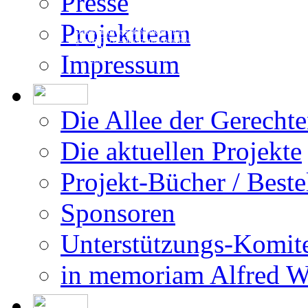
Presse
Projektteam
Die Erstellung der Datenbank beruht auf
den vom DÖW - Dokumentationsarchiv des
Österreichischen Widerstandes - zur Ver-
Impressum
fügung gestellten Forschungsergebnissen.
Die Allee der Gerecht
Die aktuellen Projekte
Projekt-Bücher / Beste
Sponsoren
Unterstützungs-Komit
in memoriam Alfred 