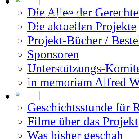
Presse
Projektteam
Die Erstellung der Datenbank beruht auf
den vom DÖW - Dokumentationsarchiv des
Österreichischen Widerstandes - zur Ver-
Impressum
fügung gestellten Forschungsergebnissen.
Die Allee der Gerecht
Die aktuellen Projekte
Projekt-Bücher / Beste
Sponsoren
Unterstützungs-Komit
in memoriam Alfred 