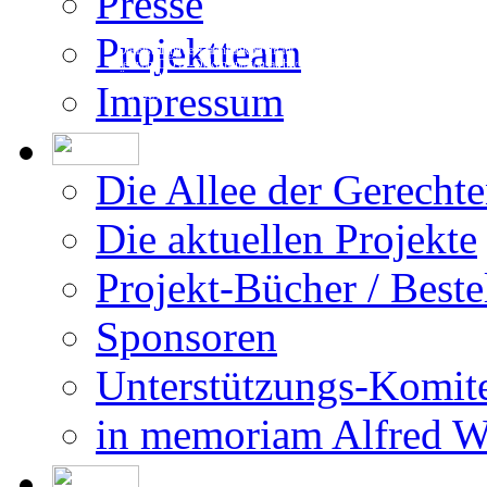
Presse
Projektteam
Die Erstellung der Datenbank beruht auf
den vom DÖW - Dokumentationsarchiv des
Österreichischen Widerstandes - zur Ver-
Impressum
fügung gestellten Forschungsergebnissen.
Die Allee der Gerecht
Die aktuellen Projekte
Projekt-Bücher / Beste
Sponsoren
Unterstützungs-Komit
in memoriam Alfred 