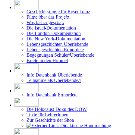
Geschichtsstunde für Rosenkranz
Filme über das Projekt
Die Erstellung der Datenbank beruht auf
Was bisher geschah
den vom DÖW - Dokumentationsarchiv des
Österreichischen Widerstandes - zur Ver-
Die Israel-Dokumentation
fügung gestellten Forschungsergebnissen.
Die London-Dokumentation
Die New York-Dokumentation
Lebensgeschichten Überlebende
Lebensgeschichten Ermordete
Begegnungen Schüler/Überlebende
Briefe in den Himmel
Info Datenbank Überlebende
Teilnahme als Überlebende/r
Info Datenbank Ermordete
Die Holocaust-Doku des DÖW
Texte für LehrerInnen
Zur Geschichte der Shoa
Didaktische Handreichung