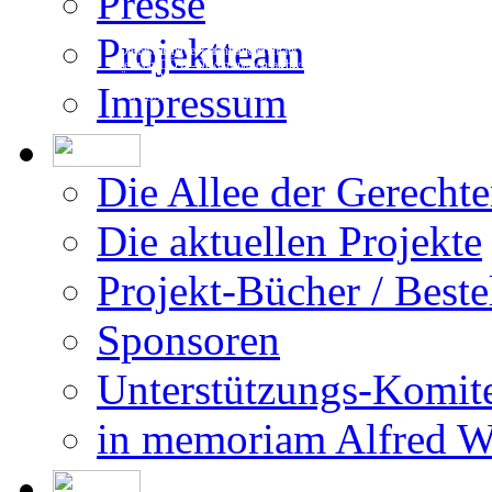
Presse
Projektteam
Die Erstellung der Datenbank beruht auf
den vom DÖW - Dokumentationsarchiv des
Österreichischen Widerstandes - zur Ver-
Impressum
fügung gestellten Forschungsergebnissen.
Die Allee der Gerecht
Die aktuellen Projekte
Projekt-Bücher / Beste
Sponsoren
Unterstützungs-Komit
in memoriam Alfred 