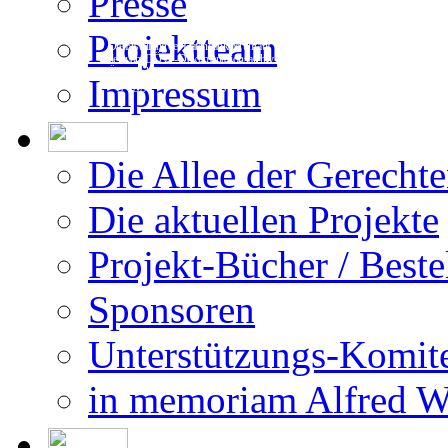
Presse
Projektteam
Die Erstellung der Datenbank beruht auf
den vom DÖW - Dokumentationsarchiv des
Österreichischen Widerstandes - zur Ver-
Impressum
fügung gestellten Forschungsergebnissen.
Die Allee der Gerecht
Die aktuellen Projekte
Projekt-Bücher / Beste
Sponsoren
Unterstützungs-Komit
in memoriam Alfred 