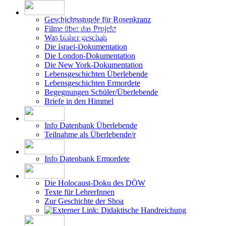
Geschichtsstunde für Rosenkranz
Filme über das Projekt
Die Erstellung der Datenbank beruht auf
Was bisher geschah
den vom DÖW - Dokumentationsarchiv des
Österreichischen Widerstandes - zur Ver-
Die Israel-Dokumentation
fügung gestellten Forschungsergebnissen.
Die London-Dokumentation
Die New York-Dokumentation
Lebensgeschichten Überlebende
Lebensgeschichten Ermordete
Begegnungen Schüler/Überlebende
Briefe in den Himmel
Info Datenbank Überlebende
Teilnahme als Überlebende/r
Info Datenbank Ermordete
Die Holocaust-Doku des DÖW
Texte für LehrerInnen
Zur Geschichte der Shoa
Didaktische Handreichung