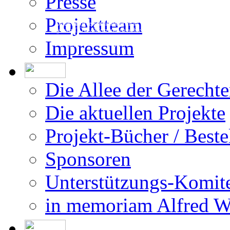
Presse
Projektteam
Die Erstellung der Datenbank beruht auf
den vom DÖW - Dokumentationsarchiv des
Österreichischen Widerstandes - zur Ver-
Impressum
fügung gestellten Forschungsergebnissen.
Die Allee der Gerecht
Die aktuellen Projekte
Projekt-Bücher / Beste
Sponsoren
Unterstützungs-Komit
in memoriam Alfred 