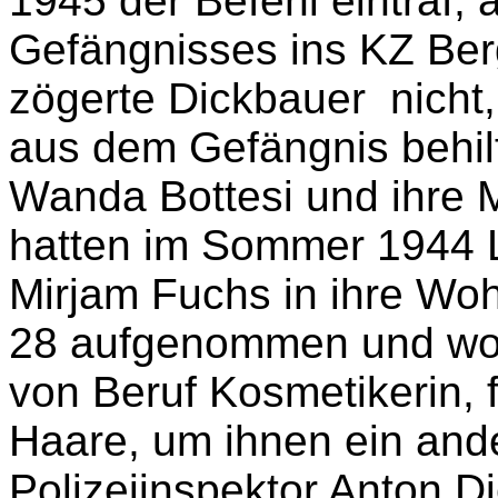
Nach einigen Wochen stel
Gestapo die Spuren der b
mussten die Wohnung we
1945 der Befehl eintraf, 
Gefängnisses ins KZ Ber
zögerte
Dickbauer nicht,
aus dem Gefängnis behilf
Wanda Bottesi und ihre M
hatten
im Sommer 1944
L
Mirjam Fuchs in ihre Woh
28 aufgenommen und woc