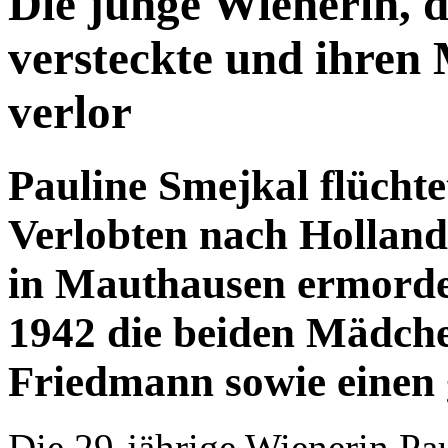
Pauline Smejkal flüchte
Verlobten nach Holland.
in Mauthausen ermordet
1942 die beiden Mädch
Friedmann sowie einen 
Die 29-jährige Wienerin Pau
Kochgasse 24/8 in Wien gew
Anschluss mit ihrem jüdisc
Holland. Dort bekam Paula 