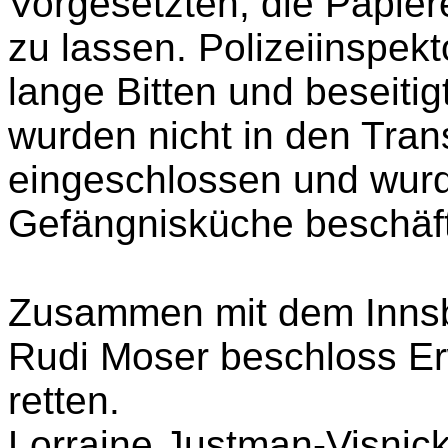
sorgte für anständige N
behandelte sie gut.
Als d
eintraf, überredeten Neu
Vorgesetzten, die Papie
zu lassen.
Polizeiinspekt
lange Bitten und beseiti
wurden nicht in den Tran
eingeschlossen und wurde
Gefängnisküche beschäft
Zusammen mit dem Innsbr