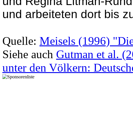
überführt werden sollen, 
gefälschten "arischen" P
in St. Martin Arbeit finden
und Regina Litman-Rund
und arbeiteten dort bis 
Quelle:
Meisels (1996) "Die
Siehe auch
Gutman et al. (
unter den Völkern: Deutsch