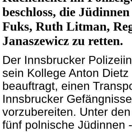
Der Polizist, der inha
Erwin Lutz, als Polizi
Küchenchef im Polizeig
beschloss, die Jüdinne
Fuks, Ruth Litman, Re
Janaszewicz zu retten.
Der Innsbrucker Polizeii
sein Kollege Anton Diet
beauftragt, einen Transpo