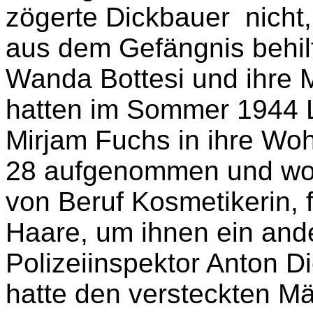
mussten die Wohnung we
1945 der Befehl eintraf, 
Gefängnisses ins KZ Ber
zögerte
Dickbauer nicht,
aus dem Gefängnis behilf
Wanda Bottesi und ihre M
hatten
im Sommer 1944
L
Mirjam Fuchs in ihre Woh
28 aufgenommen und woc
von Beruf Kosmetikerin,